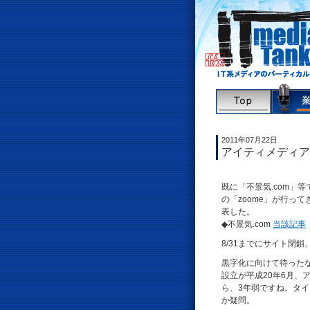
2011年07月22日
アイティメディア
既に「不景気.com」
の「zoome」が行っ
表した。
◆不景気.com
当該記事
8/31までにサイト閉鎖
黒字化に向けて待った
設立が平成20年6月、
ら、3年弱ですね。タ
か疑問。