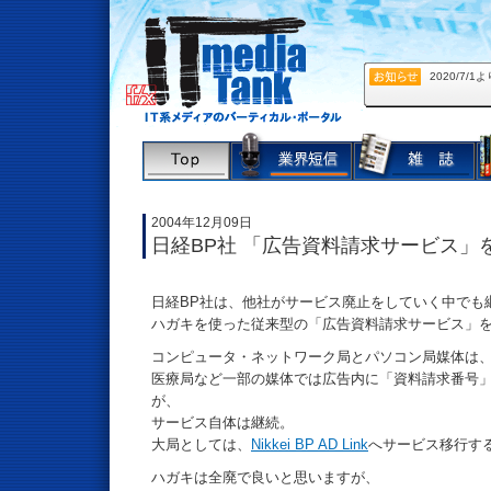
2020/7
2004年12月09日
日経BP社 「広告資料請求サービス」
日経BP社は、他社がサービス廃止をしていく中でも
ハガキを使った従来型の「広告資料請求サービス」を
コンピュータ・ネットワーク局とパソコン局媒体は
医療局など一部の媒体では広告内に「資料請求番号
が、
サービス自体は継続。
大局としては、
Nikkei BP AD Link
へサービス移行する
ハガキは全廃で良いと思いますが、